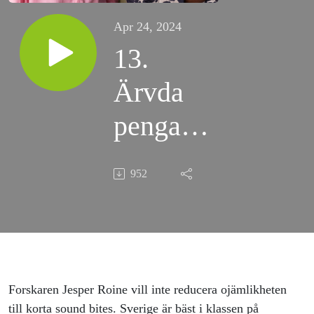
Apr 24, 2024
13.
Ärvda
pengar
är bra
952
att ha
Forskaren Jesper Roine vill inte reducera ojämlikheten
till korta sound bites. Sverige är bäst i klassen på